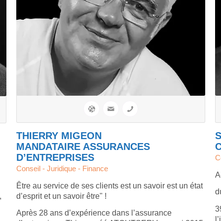
THIERRY MIGEON
MANDATAIRE ASSURANCES
C
D’ENTREPRISES
C
Conseil - Juridique - Finance
A
Être au service de ses clients est un savoir est un état
d
,
d’esprit et un savoir être" !
3
Après 28 ans d’expérience dans l’assurance
l